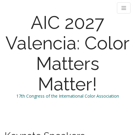
AIC 2027
Valencia: Color
Matters
Matter!
17th Congress of the International Color Association
M
S
k
a
i
i
p
n
t