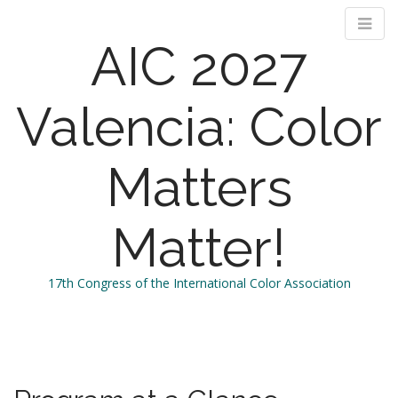
AIC 2027
Valencia: Color
Matters
Matter!
17th Congress of the International Color Association
M
S
k
a
i
i
p
n
t