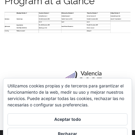
Program at a Glance
m
o
e
c
n
o
n
u
t
e
n
t
Utilizamos cookies propias y de terceros para garantizar el
funcionamiento de la web, medir su uso y mejorar nuestros
servicios. Puede aceptar todas las cookies, rechazar las no
necesarias o configurar sus preferencias.
Aceptar todo
Rechazar