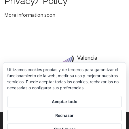
Privacy/ Policy
m
o
e
c
More information soon
n
o
n
u
t
e
n
t
Utilizamos cookies propias y de terceros para garantizar el
funcionamiento de la web, medir su uso y mejorar nuestros
servicios. Puede aceptar todas las cookies, rechazar las no
necesarias o configurar sus preferencias.
Aceptar todo
Rechazar
Copyright © 2026
AIC 2027 Valencia: Color Matters Matter!
. All Rights
Reserved.