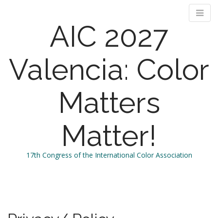
AIC 2027
Valencia: Color
Matters
Matter!
17th Congress of the International Color Association
M
S
k
a
i
i
p
n
t